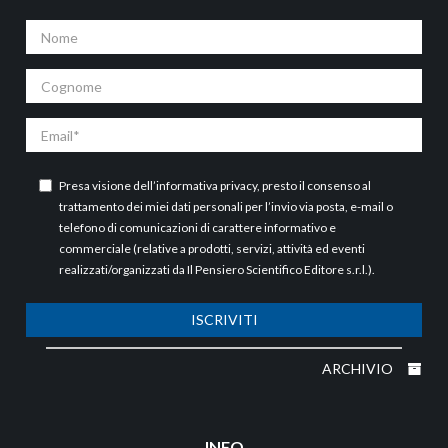
Nome
Cognome
Email
Presa visione dell’
informativa privacy
, presto il consenso al
trattamento dei miei dati personali per l’invio via posta, e-mail o
telefono di comunicazioni di carattere informativo e
commerciale (relative a prodotti, servizi, attività ed eventi
realizzati/organizzati da Il Pensiero Scientifico Editore s.r.l.).
ISCRIVITI
ARCHIVIO
INFO