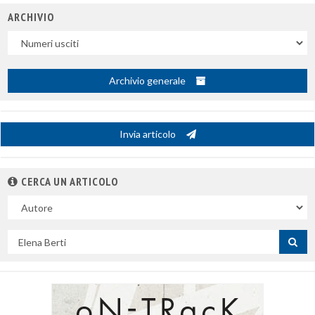
ARCHIVIO
Uscite
Archivio generale
Invia articolo
CERCA UN ARTICOLO
Nel
campo
Cerca
per
titolo