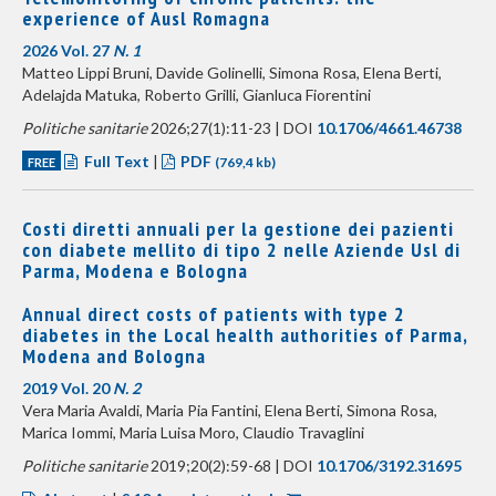
experience of Ausl Romagna
2026 Vol. 27
N. 1
Matteo Lippi Bruni, Davide Golinelli, Simona Rosa, Elena Berti,
Adelajda Matuka, Roberto Grilli, Gianluca Fiorentini
Politiche sanitarie
2026;27(1):11-23 | DOI
10.1706/4661.46738
Full Text
|
PDF
FREE
(769,4 kb)
Costi diretti annuali per la gestione dei pazienti
con diabete mellito di tipo 2 nelle Aziende Usl di
Parma, Modena e Bologna
Annual direct costs of patients with type 2
diabetes in the Local health authorities of Parma,
Modena and Bologna
2019 Vol. 20
N. 2
Vera Maria Avaldi, Maria Pia Fantini, Elena Berti, Simona Rosa,
Marica Iommi, Maria Luisa Moro, Claudio Travaglini
Politiche sanitarie
2019;20(2):59-68 | DOI
10.1706/3192.31695