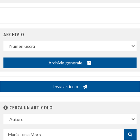
ARCHIVIO
Uscite
Archivio generale
Invia articolo
CERCA UN ARTICOLO
Nel
campo
Cerca
per