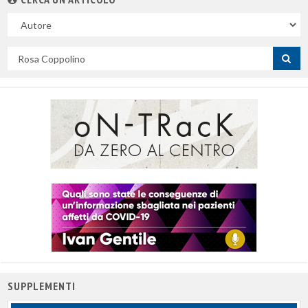
Nel
campo
Cerca
per
titolo
SUPPLEMENTI