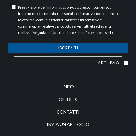
Presa visione dell’
informativa privacy
, presto il consenso al
trattamento dei miei dati personali per l’invio via posta, e-mail o
telefono di comunicazioni di carattere informativo e
commerciale (relative a prodotti, servizi, attività ed eventi
realizzati/organizzati da Il Pensiero Scientifico Editore s.r.l.).
ISCRIVITI
ARCHIVIO
INFO
CREDITS
CONTATTI
INVIA UN ARTICOLO