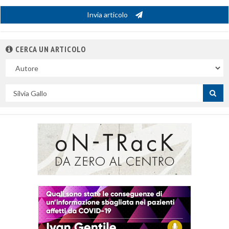
Invia articolo
CERCA UN ARTICOLO
Nel
campo
Cerca
per
titolo