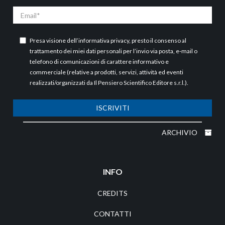
Email
Presa visione dell’
informativa privacy
, presto il consenso al
trattamento dei miei dati personali per l’invio via posta, e-mail o
telefono di comunicazioni di carattere informativo e
commerciale (relative a prodotti, servizi, attività ed eventi
realizzati/organizzati da Il Pensiero Scientifico Editore s.r.l.).
ISCRIVITI
ARCHIVIO
INFO
CREDITS
CONTATTI