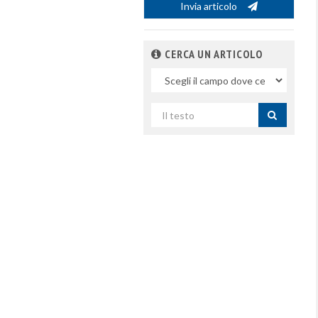
Invia articolo
CERCA UN ARTICOLO
Nel
campo
Cerca
per
titolo