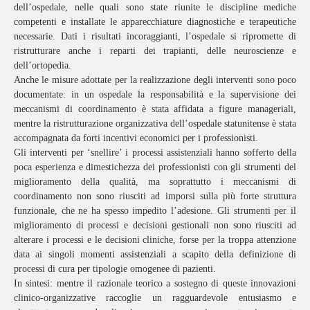
dell’ospedale, nelle quali sono state riunite le discipline mediche
competenti e installate le apparecchiature diagnostiche e terapeutiche
necessarie. Dati i risultati incoraggianti, l’ospedale si ripromette di
ristrutturare anche i reparti dei trapianti, delle neuroscienze e
dell’ortopedia.
Anche le misure adottate per la realizzazione degli interventi sono poco
documentate: in un ospedale la responsabilità e la supervisione dei
meccanismi di coordinamento è stata affidata a figure manageriali,
mentre la ristrutturazione organizzativa dell’ospedale statunitense è stata
accompagnata da forti incentivi economici per i professionisti.
Gli interventi per ‘snellire’ i processi assistenziali hanno sofferto della
poca esperienza e dimestichezza dei professionisti con gli strumenti del
miglioramento della qualità, ma soprattutto i meccanismi di
coordinamento non sono riusciti ad imporsi sulla più forte struttura
funzionale, che ne ha spesso impedito l’adesione. Gli strumenti per il
miglioramento di processi e decisioni gestionali non sono riusciti ad
alterare i processi e le decisioni cliniche, forse per la troppa attenzione
data ai singoli momenti assistenziali a scapito della definizione di
processi di cura per tipologie omogenee di pazienti.
In sintesi: mentre il razionale teorico a sostegno di queste innovazioni
clinico-organizzative raccoglie un ragguardevole entusiasmo e