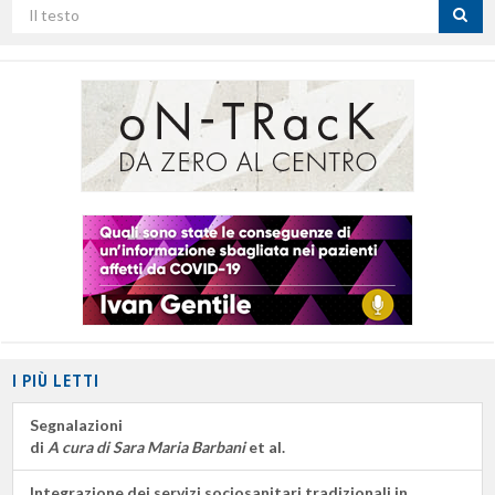
Cerca
per
titolo
I PIÙ LETTI
Segnalazioni
di
A cura di Sara Maria Barbani
et al.
Integrazione dei servizi sociosanitari tradizionali in