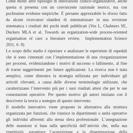
Come molte altre tipologie di innovazioni clinico-organizzative, anche
questa si presenta con un convincente razionale teorico, ma con
pochissime evidenze empiriche. È pertanto apprezzabile lo sforzo fatto
da alcuni ricercatori olandesi di sistematizzare in una revisione
sistematica i risultati dei pochi studi pubblicati (Vos L, Chalmers SE,
Duckers MLA et al, Towards an organization-wide process-oriented
organisation of care: a literature review,
Implementation Science
2011; 6: 8).
Lo scopo dello studio è riportare e analizzare le esperienze di ospedali
che si sono cimentati con l’implementazione di una riorganizzazione
per processi, evidenziandone i motivi di successo o fallimento, al fine
di trarne suggerimenti per future applicazioni. La ricerca non è stata
semplice, come dimostra la strategia utilizzata per individuare gli
articoli rilevanti, a causa delle diverse terminologie utilizzate, che
caratterizzano l’intervento più per i suoi risultati attesi che per le sue
connotazioni operative. Per questo motivo gli autori iniziano con il
descrivere la teoria a sostegno di questo intervento.
Il modello innovativo viene proposto in alternativa alla struttura
organizzata per funzioni, che riunisce in dipartimenti o unità operative
gli individui afferenti alla stessa sfera professionale. L’assegnazione
delle mansioni si basa sulla specificità dell’attività che, nella sua
ripetitività, garantisce l’acquisizione e la disseminazione della