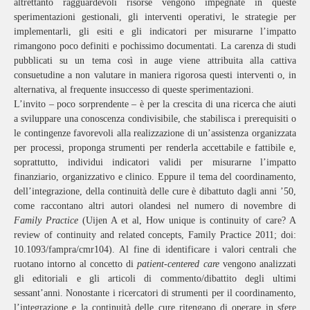
altrettanto ragguardevoli risorse vengono impegnate in queste
sperimentazioni gestionali, gli interventi operativi, le strategie per
implementarli, gli esiti e gli indicatori per misurarne l’impatto
rimangono poco definiti e pochissimo documentati. La carenza di studi
pubblicati su un tema così in auge viene attribuita alla cattiva
consuetudine a non valutare in maniera rigorosa questi interventi o, in
alternativa, al frequente insuccesso di queste sperimentazioni.
L’invito – poco sorprendente – è per la crescita di una ricerca che aiuti
a sviluppare una conoscenza condivisibile, che stabilisca i prerequisiti o
le contingenze favorevoli alla realizzazione di un’assistenza organizzata
per processi, proponga strumenti per renderla accettabile e fattibile e,
soprattutto, individui indicatori validi per misurarne l’impatto
finanziario, organizzativo e clinico. Eppure il tema del coordinamento,
dell’integrazione, della continuità delle cure è dibattuto dagli anni ’50,
come raccontano altri autori olandesi nel numero di novembre di
Family Practice
(Uijen A et al, How unique is continuity of care? A
review of continuity and related concepts, Family Practice
2011; doi:
10.1093/fampra/cmr104). Al fine di identificare i valori centrali che
ruotano intorno al concetto di
patient-centered care
vengono analizzati
gli editoriali e gli articoli di commento/dibattito degli ultimi
sessant’anni. Nonostante i ricercatori di strumenti per il coordinamento,
l’integrazione e la continuità delle cure ritengano di operare in sfere