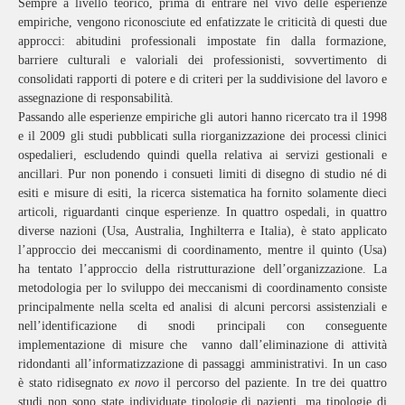
Sempre a livello teorico, prima di entrare nel vivo delle esperienze
empiriche, vengono riconosciute ed enfatizzate le criticità di questi due
approcci: abitudini professionali impostate fin dalla formazione,
barriere culturali e valoriali dei professionisti, sovvertimento di
consolidati rapporti di potere e di criteri per la suddivisione del lavoro e
assegnazione di responsabilità.
Passando alle esperienze empiriche gli autori hanno ricercato tra il 1998
e il 2009 gli studi pubblicati sulla riorganizzazione dei processi clinici
ospedalieri, escludendo quindi quella relativa ai servizi gestionali e
ancillari. Pur non ponendo i consueti limiti di disegno di studio né di
esiti e misure di esiti, la ricerca sistematica ha fornito solamente dieci
articoli, riguardanti cinque esperienze. In quattro ospedali, in quattro
diverse nazioni (Usa, Australia, Inghilterra e Italia), è stato applicato
l’approccio dei meccanismi di coordinamento, mentre il quinto (Usa)
ha tentato l’approccio della ristrutturazione dell’organizzazione. La
metodologia per lo sviluppo dei meccanismi di coordinamento consiste
principalmente nella scelta ed analisi di alcuni percorsi assistenziali e
nell’identificazione di snodi principali con conseguente
implementazione di misure che vanno dall’eliminazione di attività
ridondanti all’informatizzazione di passaggi amministrativi. In un caso
è stato ridisegnato
ex novo
il percorso del paziente. In tre dei quattro
studi non sono state individuate tipologie di pazienti, ma tipologie di