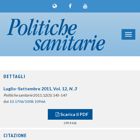
Toggl
navig
DETTAGLI
Luglio-Settembre 2011, Vol. 12,
N. 3
Politiche sanitarie
2011;12(3):145-147
doi
10.1706/1008.10966
Scarica il PDF
(49,4 kb)
CITAZIONE