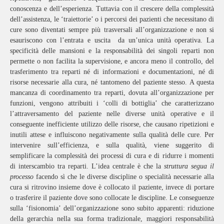
conoscenza e dell’esperienza. Tuttavia con il crescere della complessità
dell’assistenza, le ‘traiettorie’ o i percorsi dei pazienti che necessitano di
cure sono diventati sempre più trasversali all’organizzazione e non si
esauriscono con l’entrata e uscita da un’unica unità operativa. La
specificità delle mansioni e la responsabilità dei singoli reparti non
permette o non facilita la supervisione, e ancora meno il controllo, del
trasferimento tra reparti né di informazioni e documentazioni, né di
risorse necessarie alla cura, né tantomeno del paziente stesso. A questa
mancanza di coordinamento tra reparti, dovuta all’organizzazione per
funzioni, vengono attribuiti i ‘colli di bottiglia’ che caratterizzano
l’attraversamento del paziente nelle diverse unità operative e il
conseguente inefficiente utilizzo delle risorse, che causano ripetizioni e
inutili attese e influiscono negativamente sulla qualità delle cure. Per
intervenire sull’efficienza, e sulla qualità, viene suggerito di
semplificare la complessità dei processi di cura e di ridurre i momenti
di interscambio tra reparti. L’idea centrale è che la
struttura segua il
processo
facendo sì che le diverse discipline o specialità necessarie alla
cura si ritrovino insieme dove è collocato il paziente, invece di portare
o trasferire il paziente dove sono collocate le discipline. Le conseguenze
sulla ‘fisionomia’ dell’organizzazione sono subito apparenti: riduzione
della gerarchia nella sua forma tradizionale, maggiori responsabilità