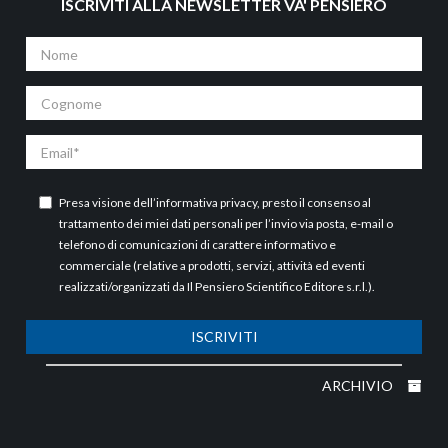
ISCRIVITI ALLA NEWSLETTER VA' PENSIERO
Nome
Cognome
Email
Presa visione dell’
informativa privacy
, presto il consenso al
trattamento dei miei dati personali per l’invio via posta, e-mail o
telefono di comunicazioni di carattere informativo e
commerciale (relative a prodotti, servizi, attività ed eventi
realizzati/organizzati da Il Pensiero Scientifico Editore s.r.l.).
ISCRIVITI
ARCHIVIO