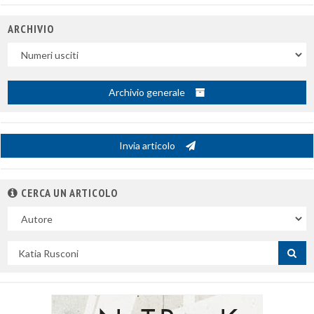
ARCHIVIO
Uscite
Archivio generale
Invia articolo
CERCA UN ARTICOLO
Nel
campo
Cerca
per
titolo